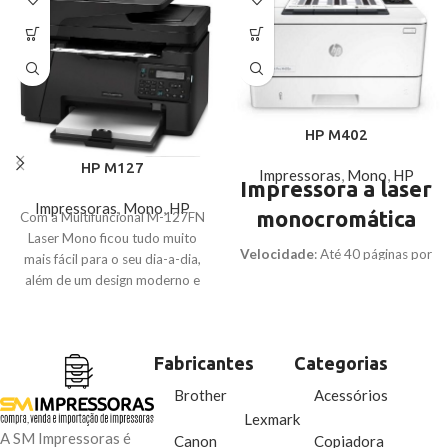
HP M402
HP M127
Impressoras
,
Mono
,
HP
Impressora a laser
Impressoras
,
Mono
,
HP
monocromática
Com a Multifuncional M-127FN
Laser Mono ficou tudo muito
Velocidade
: Até 40 páginas por
mais fácil para o seu dia-a-dia,
minuto
além de um design moderno e
Qualidade de Impressão
: Até
compacto ela possui alta
1200 x 1200 dpi
velocidade de impressão com
Ideal para
: Empresas de
uma alta resolução. A MFP
pequeno a médio porte que
Fabricantes
Categorias
M127 possui recursos
precisam de uma solução de
integrados como o HP ePrint
Brother
Acessórios
impressão eficiente e de alta
que você imprime, de qualquer
Lexmark
qualidade
lugar através do seu dispositivo
A SM Impressoras é
Canon
Copiadora
móvel. Além disso, a MFP