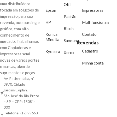
uma distribuidora
OKI
M127FN conta também com
focada em soluções de
Epson
Impressoras
funções de imprimir, copiar,
impressão para sua
Padrão
digitalizar, enviar e receber fax,
tudo isso com alta velocidade e
HP
Multifuncionais
revenda, outsoursing e
qualidade, ao alcance das suas
Ricoh
gráfica, com alto
mãos.
Konica
Contato
conhecimento de
Minolta
Samsung
mercado. Trabalhamos
Revendas
com Copiadoras e
Cadastro
Kyocera
Xerox
Impressoras semi
novas de vários portes
Minha conta
e marcas, além de
suprimentos e peças.
Av. Potirendaba, nº
3970. Cidade
Jardim/Coplan.
São José do Rio Preto
– SP – CEP: 15081-
000
Telefone: (17) 99663-