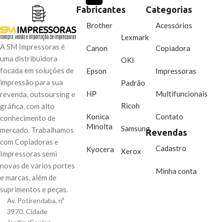
Fabricantes
Categorias
Brother
Acessórios
Lexmark
A SM Impressoras é
Canon
Copiadora
uma distribuidora
OKI
focada em soluções de
Epson
Impressoras
impressão para sua
Padrão
HP
Multifuncionais
revenda, outsoursing e
Ricoh
gráfica, com alto
Konica
Contato
conhecimento de
Minolta
Samsung
mercado. Trabalhamos
Revendas
com Copiadoras e
Cadastro
Kyocera
Xerox
Impressoras semi
novas de vários portes
Minha conta
e marcas, além de
suprimentos e peças.
Av. Potirendaba, nº
3970. Cidade