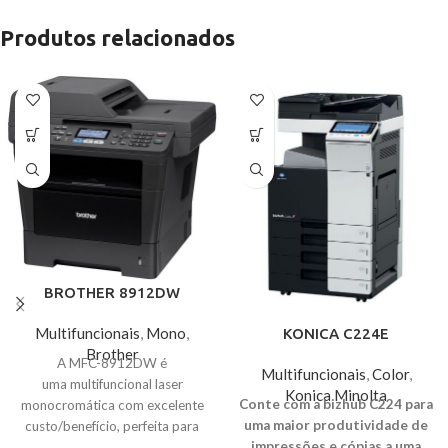
Produtos relacionados
BROTHER 8912DW
Multifuncionais
,
Mono
,
KONICA C224E
Brother
A MFC-8912DW é
Multifuncionais
,
Color
,
uma multifuncional laser
Konica Minolta
Conte com a bizhub C224 para
monocromática com excelente
uma maior produtividade de
custo/benefício, perfeita para
impressões e cópias a uma
escritórios com altos volumes de