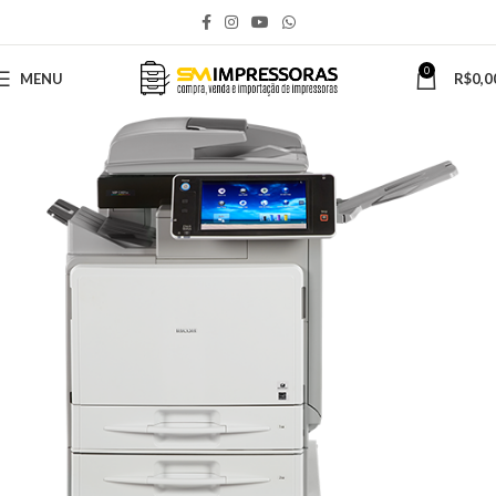
0
MENU
R$
0,0