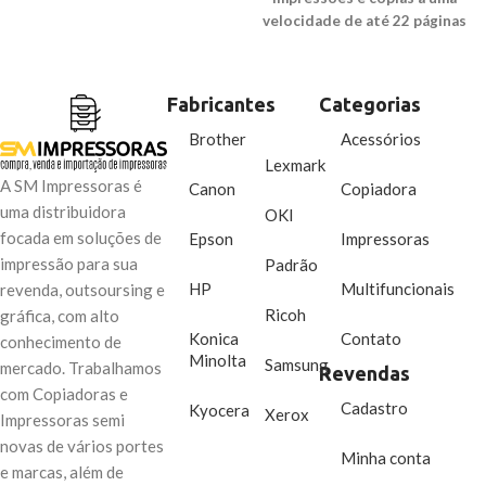
velocidade de até 22 páginas
documentos ou para grupos de
por minuto.
trabalho.
Fabricantes
Categorias
Brother
Acessórios
Lexmark
A SM Impressoras é
Canon
Copiadora
uma distribuidora
OKI
focada em soluções de
Epson
Impressoras
impressão para sua
Padrão
HP
Multifuncionais
revenda, outsoursing e
Ricoh
gráfica, com alto
Konica
Contato
conhecimento de
Minolta
Samsung
mercado. Trabalhamos
Revendas
com Copiadoras e
Cadastro
Kyocera
Xerox
Impressoras semi
novas de vários portes
Minha conta
e marcas, além de