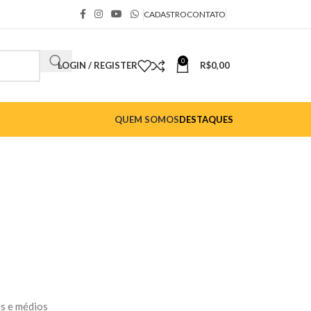
CADASTRO
CONTATO
0
LOGIN / REGISTER
R$
0,00
QUEM SOMOS
DESTAQUES
s e médios