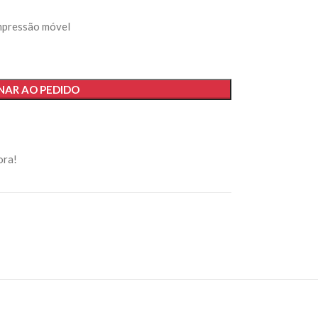
mpressão móvel
NAR AO PEDIDO
ora!