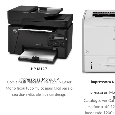
HP M127
Impressoras
,
Mono
,
HP
Com a Multifuncional M-127FN Laser
impressora R
Mono ficou tudo muito mais fácil para o
Impressoras
,
Mo
seu dia-a-dia, além de um design
R
moderno e compacto ela possui alta
Catalogo: Ver Cat
velocidade de impressão com uma alta
Imprime a até 42
resolução. A MFP M127 possui
impressão 1200×