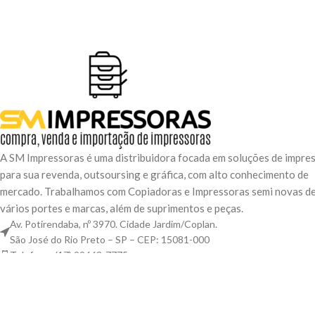
recursos integrados como o HP ePrint
de pape
que você imprime, de qualquer lugar
através do seu dispositivo móvel. Além
disso, a MFP M127FN conta também
com funções de imprimir, copiar,
digitalizar, enviar e receber fax, tudo
isso com alta velocidade e qualidade, ao
alcance das suas mãos.
A SM Impressoras é uma distribuidora focada em soluções de impre
para sua revenda, outsoursing e gráfica, com alto conhecimento de
mercado. Trabalhamos com Copiadoras e Impressoras semi novas d
vários portes e marcas, além de suprimentos e peças.
Av. Potirendaba, nº 3970. Cidade Jardim/Coplan.
São José do Rio Preto – SP – CEP: 15081-000
Telefone: (17) 99663-7775
Email:vendas@smimpressoras.com.br
Copyright
2025 SM IMPRESSORAS. Todos os direitos reservados.