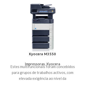
Kyocera M3550
Impressoras
,
Kyocera
Estes multifuncionais foram concebidos
para grupos de trabalhos activos, com
elevada exigência ao nível da
produtividade. Oferecem uma
RI
velocidade de
Impress
Poder de im
funcio