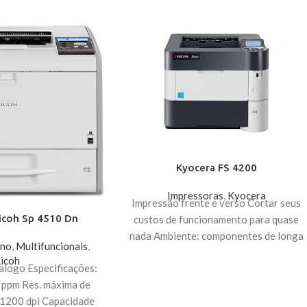
Kyocera FS 4200
Impressoras
,
Kyocera
Impressão frente e verso Cortar seus
icoh Sp 4510 Dn
custos de funcionamento para quase
nada Ambiente: componentes de longa
no
,
Multifuncionais
,
duração, baixo consumo de
icoh
alogo Especificações:
 ppm Res. máxima de
1200 dpi Capacidade