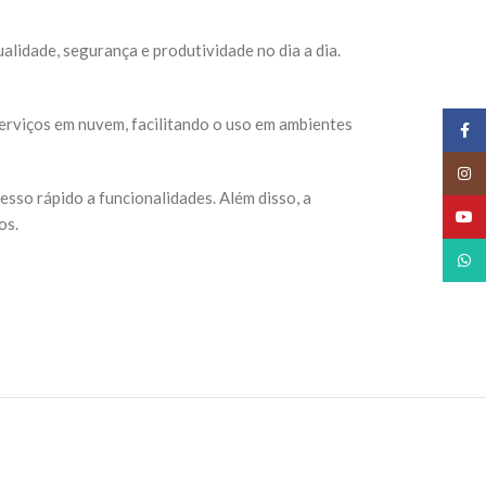
lidade, segurança e produtividade no dia a dia.
serviços em nuvem, facilitando o uso em ambientes
Face
Insta
esso rápido a funcionalidades. Além disso, a
YouT
os.
What