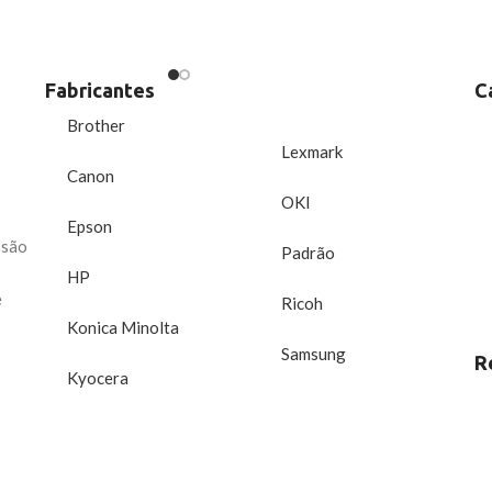
l até 1.600
Fabricantes
C
Brother
Lexmark
Canon
OKI
Epson
ssão
Padrão
HP
e
Ricoh
Konica Minolta
Samsung
R
Kyocera
Xerox