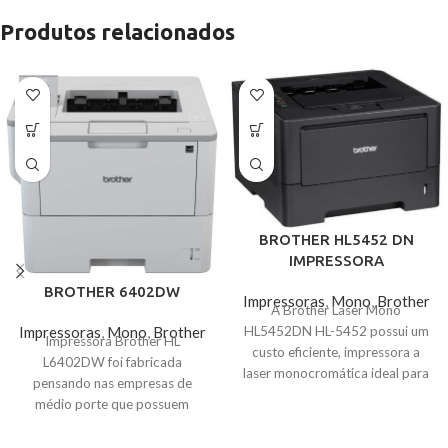
Produtos relacionados
BROTHER HL5452 DN
IMPRESSORA
BROTHER 6402DW
Impressoras
,
Mono
,
Brother
A Brother Laser Mono
HL5452DN HL-5452 possui um
Impressoras
,
Mono
,
Brother
Impressora Brother HL
custo eficiente, impressora a
L6402DW foi fabricada
laser monocromática ideal para
pensando nas empresas de
escritórios ou pequenos grupos
médio porte que possuem
de trabalho e também oferece
grande volume de impressões e
impressões com qualidade
buscam qualidade profissional,