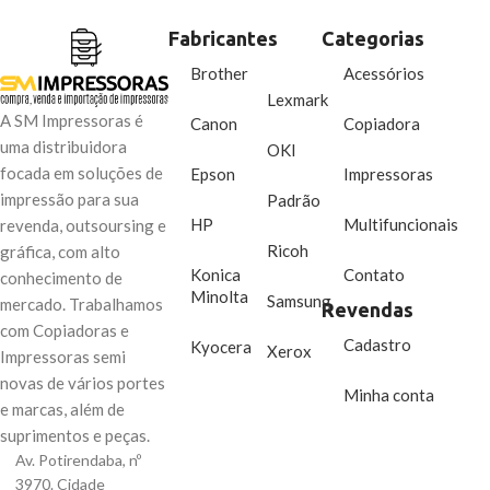
profissional e alta velocidade de
rapidez na impressão e
impressão .
Fabricantes
Categorias
confiabilidade.
Brother
Acessórios
Lexmark
A SM Impressoras é
Canon
Copiadora
uma distribuidora
OKI
focada em soluções de
Epson
Impressoras
impressão para sua
Padrão
HP
Multifuncionais
revenda, outsoursing e
Ricoh
gráfica, com alto
Konica
Contato
conhecimento de
Minolta
Samsung
mercado. Trabalhamos
Revendas
com Copiadoras e
Cadastro
Kyocera
Xerox
Impressoras semi
novas de vários portes
Minha conta
e marcas, além de
suprimentos e peças.
Av. Potirendaba, nº
3970. Cidade