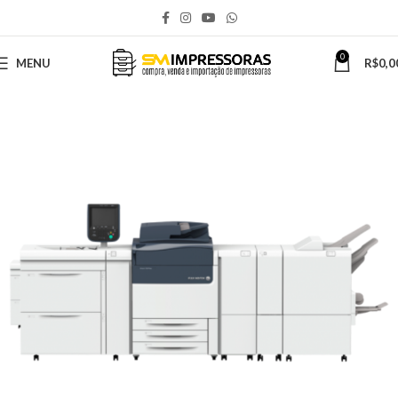
0
MENU
R$
0,0