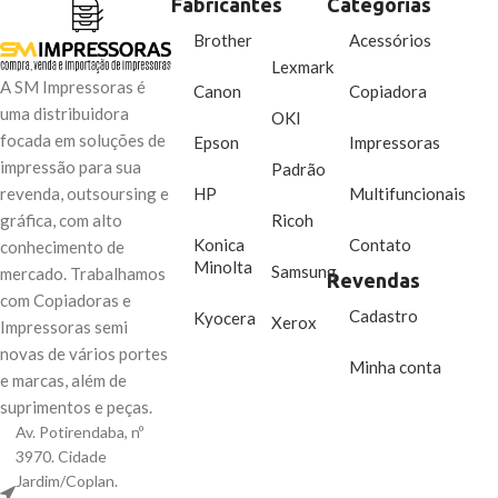
Fabricantes
Categorias
Brother
Acessórios
Lexmark
A SM Impressoras é
Canon
Copiadora
uma distribuidora
OKI
focada em soluções de
Epson
Impressoras
impressão para sua
Padrão
HP
Multifuncionais
revenda, outsoursing e
Ricoh
gráfica, com alto
Konica
Contato
conhecimento de
Minolta
Samsung
mercado. Trabalhamos
Revendas
com Copiadoras e
Cadastro
Kyocera
Xerox
Impressoras semi
novas de vários portes
Minha conta
e marcas, além de
suprimentos e peças.
Av. Potirendaba, nº
3970. Cidade
Jardim/Coplan.