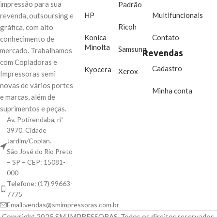
impressão para sua
Padrão
HP
Multifuncionais
revenda, outsoursing e
Ricoh
gráfica, com alto
Konica
Contato
conhecimento de
Minolta
Samsung
mercado. Trabalhamos
Revendas
com Copiadoras e
Cadastro
Kyocera
Xerox
Impressoras semi
novas de vários portes
Minha conta
e marcas, além de
suprimentos e peças.
Av. Potirendaba, nº
3970. Cidade
Jardim/Coplan.
São José do Rio Preto
– SP – CEP: 15081-
000
Telefone: (17) 99663-
7775
Email:vendas@smimpressoras.com.br
Copyright
2025 SM IMPRESSORAS. Todos os direitos reservados.