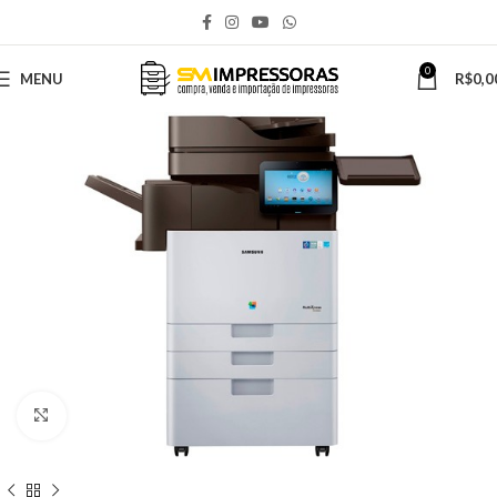
0
MENU
R$
0,0
Click to enlarge