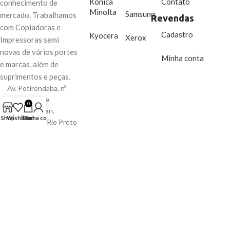
Konica
Contato
conhecimento de
Minolta
Samsung
mercado. Trabalhamos
Revendas
com Copiadoras e
Cadastro
Kyocera
Xerox
Impressoras semi
novas de vários portes
Minha conta
e marcas, além de
suprimentos e peças.
Av. Potirendaba, nº
3970. Cidade
0
Jardim/Coplan.
Shop
Wishlist
Minha conta
Cart
São José do Rio Preto
– SP – CEP: 15081-
000
Telefone: (17) 99663-
7775
Email:vendas@smimpressoras.com.br
Copyright
2026 SM IMPRESSORAS. Todos os direitos reservados.