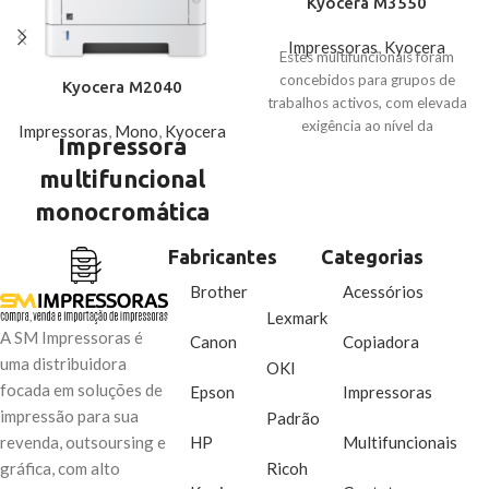
Kyocera M3550
Impressoras
,
Kyocera
Estes multifuncionais foram
concebidos para grupos de
Kyocera M2040
trabalhos activos, com elevada
exigência ao nível da
Impressoras
,
Mono
,
Kyocera
Impressora
produtividade. Oferecem uma
velocidade de
multifuncional
monocromática
Velocidade
: Até 40 páginas por
Fabricantes
Categorias
minuto
Brother
Acessórios
Qualidade de Impressão
: Até
Lexmark
1200 x 1200 dpi
A SM Impressoras é
Canon
Copiadora
Ideal para
: Pequenos e médios
uma distribuidora
escritórios que buscam uma
OKI
solução de impressão eficiente,
focada em soluções de
Epson
Impressoras
com impressão duplex e
impressão para sua
Padrão
recursos de segurança
HP
Multifuncionais
revenda, outsoursing e
Ricoh
gráfica, com alto