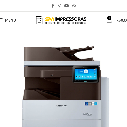
0
MENU
R$
0,0