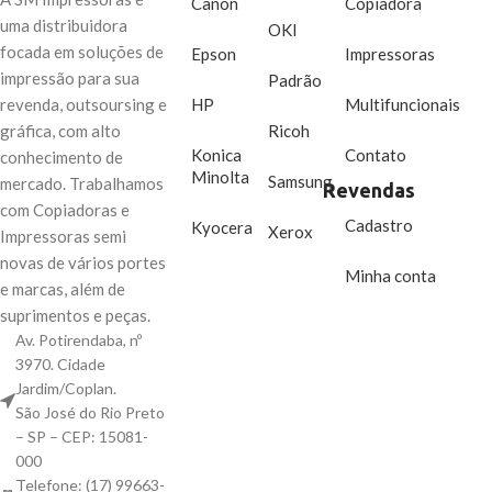
Canon
Copiadora
uma distribuidora
OKI
focada em soluções de
Epson
Impressoras
impressão para sua
Padrão
HP
Multifuncionais
revenda, outsoursing e
Ricoh
gráfica, com alto
Konica
Contato
conhecimento de
Minolta
Samsung
mercado. Trabalhamos
Revendas
com Copiadoras e
Cadastro
Kyocera
Xerox
Impressoras semi
novas de vários portes
Minha conta
e marcas, além de
suprimentos e peças.
Av. Potirendaba, nº
3970. Cidade
Jardim/Coplan.
São José do Rio Preto
– SP – CEP: 15081-
000
Telefone: (17) 99663-