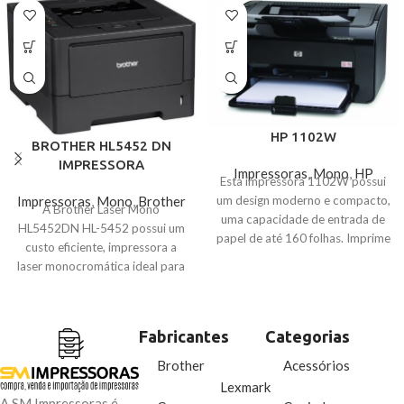
HP 1102W
BROTHER HL5452 DN
IMPRESSORA
Impressoras
,
Mono
,
HP
Esta impressora 1102W possui
Impressoras
,
Mono
,
Brother
um design moderno e compacto,
A Brother Laser Mono
uma capacidade de entrada de
HL5452DN HL-5452 possui um
papel de até 160 folhas. Imprime
custo eficiente, impressora a
com alta velocidade de até 19
laser monocromática ideal para
páginas por minuto com alta
escritórios ou pequenos grupos
resolução, proporcionando
de trabalho e também oferece
facilidades e confiabilidade nas
impressões com qualidade
suas atividades do dia-a-dia.
Fabricantes
Categorias
profissional e alta velocidade de
impressão .
Brother
Acessórios
Lexmark
A SM Impressoras é