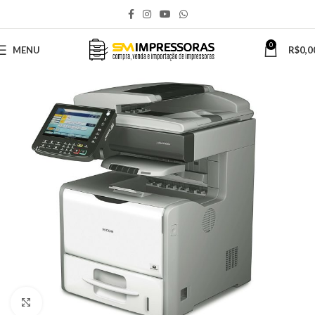
0
MENU
R$
0,0
Click to enlarge