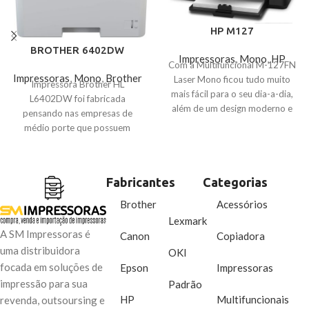
HP M127
BROTHER 6402DW
Impressoras
,
Mono
,
HP
Com a Multifuncional M-127FN
Impressoras
,
Mono
,
Brother
Laser Mono ficou tudo muito
Impressora Brother HL
mais fácil para o seu dia-a-dia,
L6402DW foi fabricada
além de um design moderno e
pensando nas empresas de
compacto ela possui alta
médio porte que possuem
velocidade de impressão com
grande volume de impressões e
uma alta resolução. A MFP
buscam qualidade profissional,
M127 possui recursos
rapidez na impressão e
integrados como o HP ePrint
Fabricantes
Categorias
confiabilidade.
que você imprime, de qualquer
Brother
Acessórios
lugar através do seu dispositivo
Lexmark
móvel. Além disso, a MFP
A SM Impressoras é
Canon
Copiadora
M127FN conta também com
uma distribuidora
OKI
funções de imprimir, copiar,
focada em soluções de
Epson
Impressoras
digitalizar, enviar e receber fax,
tudo isso com alta velocidade e
impressão para sua
Padrão
qualidade, ao alcance das suas
HP
Multifuncionais
revenda, outsoursing e