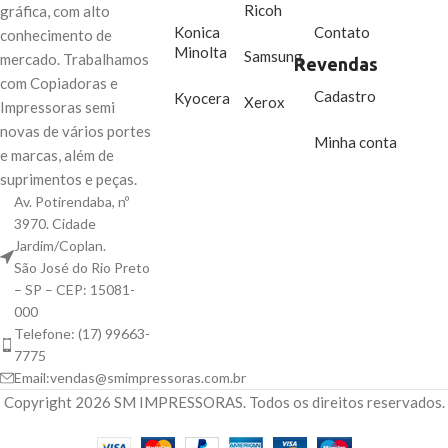
mãos.
Ricoh
gráfica, com alto
Konica
Contato
conhecimento de
Minolta
Samsung
mercado. Trabalhamos
Revendas
com Copiadoras e
Cadastro
Kyocera
Xerox
Impressoras semi
novas de vários portes
Minha conta
e marcas, além de
suprimentos e peças.
Av. Potirendaba, nº
3970. Cidade
Jardim/Coplan.
São José do Rio Preto
– SP – CEP: 15081-
000
Telefone: (17) 99663-
7775
Email:vendas@smimpressoras.com.br
Copyright
2026 SM IMPRESSORAS. Todos os direitos reservados.