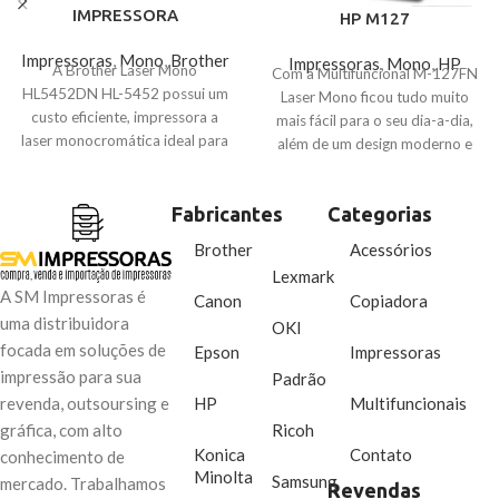
IMPRESSORA
HP M127
Impressoras
,
Mono
,
Brother
Impressoras
,
Mono
,
HP
A Brother Laser Mono
Com a Multifuncional M-127FN
HL5452DN HL-5452 possui um
Laser Mono ficou tudo muito
custo eficiente, impressora a
mais fácil para o seu dia-a-dia,
laser monocromática ideal para
além de um design moderno e
escritórios ou pequenos grupos
compacto ela possui alta
de trabalho e também oferece
velocidade de impressão com
impressões com qualidade
Fabricantes
Categorias
uma alta resolução. A MFP
profissional e alta velocidade de
M127 possui recursos
Brother
Acessórios
impressão .
integrados como o HP ePrint
Lexmark
que você imprime, de qualquer
A SM Impressoras é
Canon
Copiadora
lugar através do seu dispositivo
uma distribuidora
OKI
móvel. Além disso, a MFP
focada em soluções de
Epson
Impressoras
M127FN conta também com
impressão para sua
Padrão
funções de imprimir, copiar,
digitalizar, enviar e receber fax,
HP
Multifuncionais
revenda, outsoursing e
tudo isso com alta velocidade e
Ricoh
gráfica, com alto
qualidade, ao alcance das suas
Konica
Contato
conhecimento de
mãos.
Minolta
Samsung
mercado. Trabalhamos
Revendas