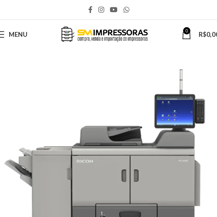
0
MENU
R$
0,0