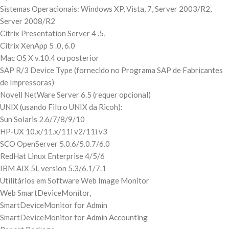
Sistemas Operacionais: Windows XP, Vista, 7, Server 2003/R2,
Server 2008/R2
Citrix Presentation Server 4 .5,
Citrix XenApp 5 .0, 6.0
Mac OS X v.10.4 ou posterior
SAP R/3 Device Type (fornecido no Programa SAP de Fabricantes
de Impressoras)
Novell NetWare Server 6.5 (requer opcional)
UNIX (usando Filtro UNIX da Ricoh):
Sun Solaris 2.6/7/8/9/10
HP-UX 10.x/11.x/11i v2/11i v3
SCO OpenServer 5.0.6/5.0.7/6.0
RedHat Linux Enterprise 4/5/6
IBM AIX 5L version 5.3/6.1/7.1
Utilitários em Software Web Image Monitor
Web SmartDeviceMonitor,
SmartDeviceMonitor for Admin
SmartDeviceMonitor for Admin Accounting