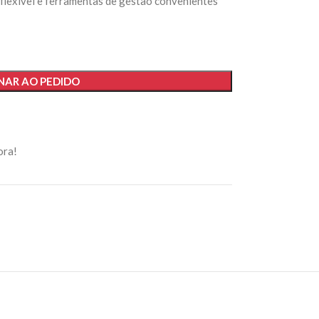
 flexível e ferramentas de gestão convenientes
NAR AO PEDIDO
ora!