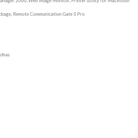
nager 2000, Web Image Monitor, Printer utility for Macintosh
ckage, Remote Communication Gate S Pro
olhas